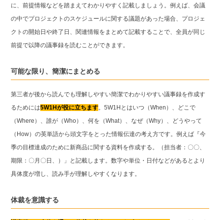
に、前提情報などを踏まえてわかりやすく記載しましょう。例えば、会議
の中でプロジェクトのスケジュールに関する議題があった場合、プロジェ
クトの開始日や終了日、関連情報をまとめて記載することで、全員が同じ
前提で以降の議事録を読むことができます。
可能な限り、簡潔にまとめる
第三者が後から読んでも理解しやすい簡潔でわかりやすい議事録を作成す
るためには
5W1Hが役に立ちます
。5W1Hとはいつ（When）、どこで
（Where）、誰が（Who）、何を（What）、なぜ（Why）、どうやって
（How）の英単語から頭文字をとった情報伝達の考え方です。例えば『今
季の目標達成のために新商品に関する資料を作成する。（担当者：〇〇、
期限：〇月〇日、）」と記載します。数字や単位・日付などがあるとより
具体度が増し、読み手が理解しやすくなります。
体裁を意識する